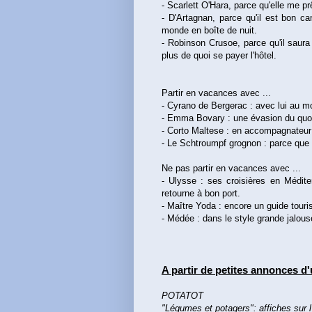
- Scarlett O'Hara, parce qu'elle me pr
- D'Artagnan, parce qu'il est bon ca
monde en boîte de nuit.
- Robinson Crusoe, parce qu'il saura
plus de quoi se payer l'hôtel.
Partir en vacances avec ...
- Cyrano de Bergerac : avec lui au mo
- Emma Bovary : une évasion du quotid
- Corto Maltese : en accompagnateur d
- Le Schtroumpf grognon : parce que 
Ne pas partir en vacances avec ...
- Ulysse : ses croisières en Méditer
retourne à bon port.
- Maître Yoda : encore un guide tour
- Médée : dans le style grande jalouse,
A partir de petites annonces d'
POTATOT
"Légumes et potagers": affiches sur l