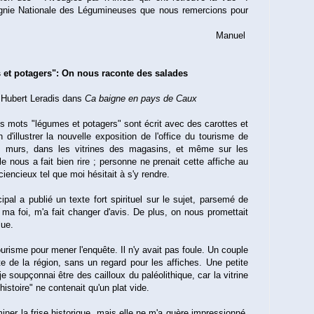
agnie Nationale des Légumineuses que nous remercions pour
Manuel
et potagers": On nous raconte des salades
 Hubert Leradis dans
Ca baigne en pays de Caux
es mots "légumes et potagers" sont écrit avec des carottes et
 d'illustrer la nouvelle exposition de l'office du tourisme de
es murs, dans les vitrines des magasins, et même sur les
 nous a fait bien rire ; personne ne prenait cette affiche au
iencieux tel que moi hésitait à s'y rendre.
ipal a publié un texte fort spirituel sur le sujet, parsemé de
ma foi, m'a fait changer d'avis. De plus, on nous promettait
lue.
ourisme pour mener l'enquête. Il n'y avait pas foule. Un couple
te de la région, sans un regard pour les affiches. Une petite
je soupçonnai être des cailloux du paléolithique, car la vitrine
histoire" ne contenait qu'un plat vide.
ner la frise historique, mais elle ne m'a guère impressionné,