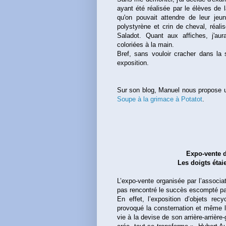
ayant été réalisée par le élèves de 
qu'on pouvait attendre de leur jeu
polystyrène et crin de cheval, réalis
Saladot. Quant aux affiches, j'aur
coloriées à la main.
Bref, sans vouloir cracher dans la s
exposition.
Sur son blog, Manuel nous propose un
Soupe à la grimace à Potatot
.
Expo-vente 
Les doigts étai
L’expo-vente organisée par l’associ
pas rencontré le succès escompté pa
En effet, l’exposition d’objets re
provoqué la consternation et même l’
vie à la devise de son arrière-arrière