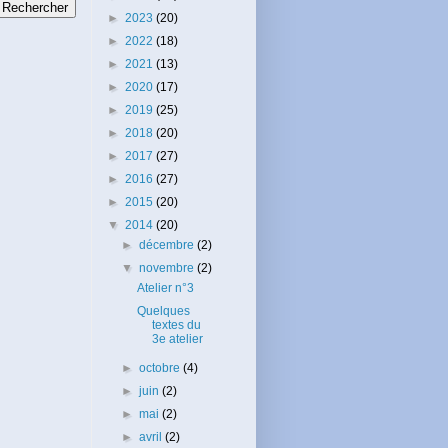
►
2023
(20)
►
2022
(18)
►
2021
(13)
►
2020
(17)
►
2019
(25)
►
2018
(20)
►
2017
(27)
►
2016
(27)
►
2015
(20)
▼
2014
(20)
►
décembre
(2)
▼
novembre
(2)
Atelier n°3
Quelques
textes du
3e atelier
►
octobre
(4)
►
juin
(2)
►
mai
(2)
►
avril
(2)