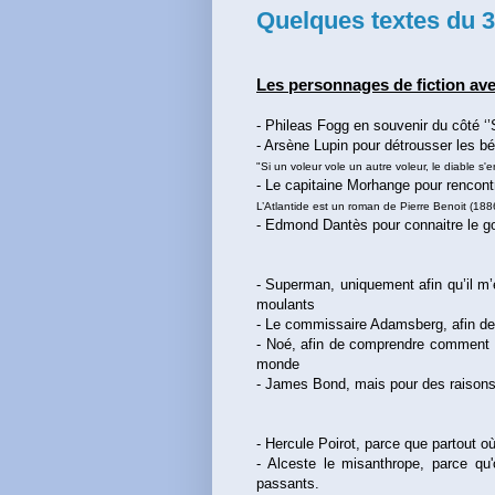
Quelques textes du 3e
Les personnages de fiction ave
- Phileas Fogg en souvenir du côté ‘’
- Arsène Lupin pour détrousser les bén
"Si un voleur vole un autre voleur, le diable s'en
- Le capitaine Morhange pour rencont
L’Atlantide est un roman de Pierre Benoit (18
- Edmond Dantès pour connaitre le g
- Superman, uniquement afin qu’il m’e
moulants
- Le commissaire Adamsberg, afin de
- Noé, afin de comprendre comment il
monde
- James Bond, mais pour des raisons 
- Hercule Poirot, parce que partout o
- Alceste le misanthrope, parce qu'o
passants.