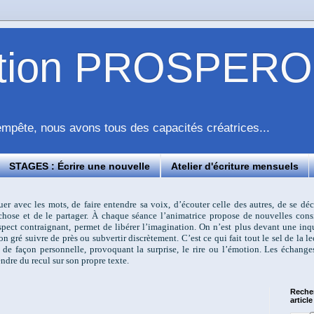
ation PROSPERO
pête, nous avons tous des capacités créatrices...
STAGES : Écrire une nouvelle
Atelier d'écriture mensuels
ouer avec les mots, de faire entendre sa voix, d’écouter celle des autres, de se d
e chose et de le partager. À chaque séance l’animatrice propose de nouvelles cons
 aspect contraignant, permet de libérer l’imagination. On n’est plus devant une i
on gré suivre de près ou subvertir discrètement. C’est ce qui fait tout le sel de la l
 de façon personnelle, provoquant la surprise, le rire ou l’émotion. Les échange
ndre du recul sur son propre texte.
Reche
article