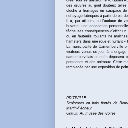
crée, tout se transforme », Hubert A
des œuvres au goût douteux telles 
cloche à fromages en carapace de 
nettoyage fabriqués à partir de pis d
Il a, par ailleurs, eu l’audace de v
buvette, une concoction personnell
fâcheuses conséquences d’offrir un
ou en fauteuils roulants ne maîtrisa
hamsters dans une roue et hurlant « 
La municipalité de Camemberville p
visiteurs venus ce jour-là, s’engage
camembervillais et enfin déposera pl
personnes et des animaux. Cette man
remplacée par une exposition de pein
PRITIVILLE
Sculptures en bois flottés de Bern
Martin-Pêcheur
Gratuit. Au musée des ivoires