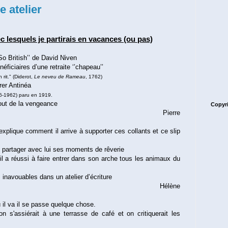
 atelier
c lesquels je partirais en vacances (ou pas)
So British’’ de David Niven
éficiaires d’une retraite ‘’chapeau’’
 rit." (Diderot,
Le neveu de Rameau
, 1762)
rer Antinéa
86-1962) paru en 1919.
out de la vengeance
Copyri
Pierre
xplique comment il arrive à supporter ces collants et ce slip
 partager avec lui ses moments de rêverie
 a réussi à faire entrer dans son arche tous les animaux du
inavouables dans un atelier d’écriture
Hélène
ù il va il se passe quelque chose.
n s'assiérait à une terrasse de café et on critiquerait les