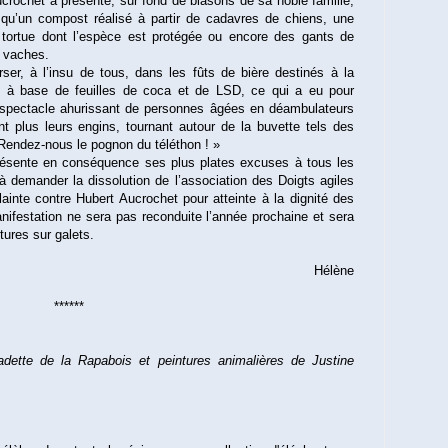
ucrochet a présenté, sur fond de blasons de sa noble famille,
qu’un compost réalisé à partir de cadavres de chiens, une
tortue dont l’espèce est protégée ou encore des gants de
e vaches.
erser, à l’insu de tous, dans les fûts de bière destinés à la
e à base de feuilles de coca et de LSD, ce qui a eu pour
 spectacle ahurissant de personnes âgées en déambulateurs
nt plus leurs engins, tournant autour de la buvette tels des
Rendez-nous le pognon du téléthon ! »
résente en conséquence ses plus plates excuses à tous les
 à demander la dissolution de l’association des Doigts agiles
ainte contre Hubert Aucrochet pour atteinte à la dignité des
ifestation ne sera pas reconduite l’année prochaine et sera
tures sur galets.
Hélène
******
adette de la Rapabois et peintures animalières de Justine