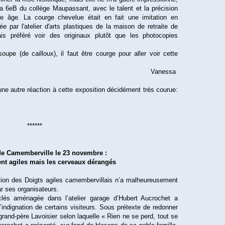
la 6eB du collège Maupassant, avec le talent et la précision
ne âge. La courge chevelue était en fait une imitation en
ée par l'atelier d'arts plastiques de la maison de retraite de
ais préféré voir des originaux plutôt que les photocopies
oupe (de cailloux), il faut être courge pour aller voir cette
Vanessa
e autre réaction à cette exposition décidément très courue:
******
de Camemberville le 23 novembre :
ent agiles mais les cerveaux dérangés
ation des Doigts agiles camembervillais n’a malheureusement
r ses organisateurs.
cyclés aménagée dans l’atelier garage d’Hubert Aucrochet a
indignation de certains visiteurs. Sous prétexte de redonner
-grand-père Lavoisier selon laquelle « Rien ne se perd, tout se