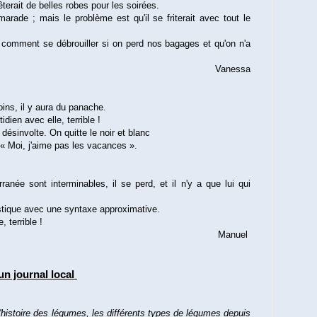
êterait de belles robes pour les soirées.
marade ; mais le problème est qu'il se friterait avec tout le
 comment se débrouiller si on perd nos bagages et qu'on n'a
Vanessa
ins, il y aura du panache.
ien avec elle, terrible !
ésinvolte. On quitte le noir et blanc
« Moi, j'aime pas les vacances ».
ranée sont interminables, il se perd, et il n'y a que lui qui
istique avec une syntaxe approximative.
 terrible !
Manuel
un journal local
'histoire des légumes, les différents types de légumes depuis