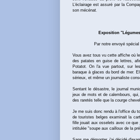
L'éclairage est assuré par la Comp
son mécénat.
Exposition "Légumes 
Par notre envoyé spécial
Vous avez tous vu cette affiche où l
des patates en guise de lettres, afin
Potatot. On l'a vue partout, sur l
baraque à glaces du bord de mer. Elle
sérieux, et même un journaliste consc
Sentant le désastre, le journal munic
jeux de mots et de calembours, qui, 
des raretés telle que la courge cheve
Je me suis donc rendu à l'office du t
de touristes belges examinait la car
fille jouait aux osselets avec ce que 
intitulée "soupe aux cailloux de la pré
Sans me démonter, j'ai décidé d'exami