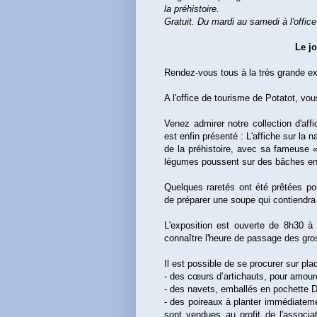
la préhistoire.
Gratuit. Du mardi au samedi à l'offic
Le j
Rendez-vous tous à la très grande ex
A l'office de tourisme de Potatot, vo
Venez admirer notre collection d'aff
est enfin présenté : L'affiche sur la n
de la préhistoire, avec sa fameuse 
légumes poussent sur des bâches en 
Quelques raretés ont été prêtées po
de préparer une soupe qui contiendra
L'exposition est ouverte de 8h30 à
connaître l'heure de passage des gr
Il est possible de se procurer sur pl
- des cœurs d’artichauts, pour amou
- des navets, emballés en pochette
- des poireaux à planter immédiatement
sont vendues au profit de l'associa