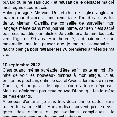
buvard ou je ne sais quoi), et refusait de le déplacer malgré
mes regards courroucés!
Enfin, j'ai signé. Me voici Roi, et chef de l'église anglicane
malgré mon divorce et mon remariage. Prend ça dans les
dents, Maman! Camilla me conseille de surveiller mon
langage même dans mon journal intime, car rien n'est sacré
pour ces maudits journalistes. Je veillerai à détruire tout cela
vers l'âge de 90 ans. Mon hérédité, tant paternelle que
maternelle, me fait penser que je mourrai centenaire. Il
faudra bien ça pour rattraper les 70 premières années de ma
vie.
10 septembre 2022
C'est quand même agréable d'être enfin traité en roi. J'ai
hâte de voir les nouveaux timbres à mon effigie. Et au
printemps prochain, enfin, le sacre! Avec la femme de ma vie
Camilla, et non pas cette chipie qu'on m'a forcé à épouser.
Mais ne dénigrons pas cette pauvre Diana, qui les la mère
de mes enfants.
À propos d'enfants, je suis très déçu par le cadet, sans
parler de ma belle-fille. Maman disait souvent qu'elle devait
gérer des enfants et petits-enfants compliqués. Je