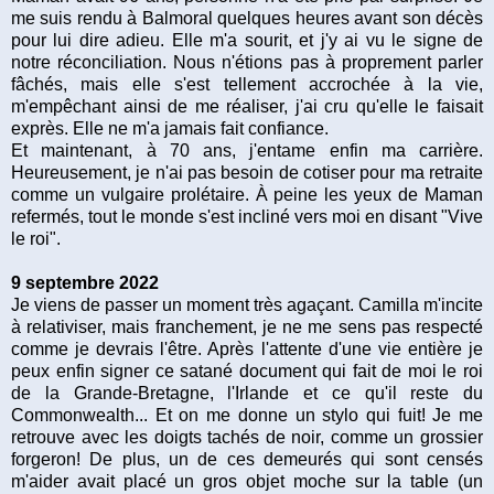
me suis rendu à Balmoral quelques heures avant son décès
pour lui dire adieu. Elle m'a sourit, et j'y ai vu le signe de
notre réconciliation. Nous n'étions pas à proprement parler
fâchés, mais elle s'est tellement accrochée à la vie,
m'empêchant ainsi de me réaliser, j'ai cru qu'elle le faisait
exprès. Elle ne m'a jamais fait confiance.
Et maintenant, à 70 ans, j'entame enfin ma carrière.
Heureusement, je n'ai pas besoin de cotiser pour ma retraite
comme un vulgaire prolétaire. À peine les yeux de Maman
refermés, tout le monde s'est incliné vers moi en disant "Vive
le roi".
9 septembre 2022
Je viens de passer un moment très agaçant. Camilla m'incite
à relativiser, mais franchement, je ne me sens pas respecté
comme je devrais l'être. Après l'attente d'une vie entière je
peux enfin signer ce satané document qui fait de moi le roi
de la Grande-Bretagne, l'Irlande et ce qu'il reste du
Commonwealth... Et on me donne un stylo qui fuit! Je me
retrouve avec les doigts tachés de noir, comme un grossier
forgeron! De plus, un de ces demeurés qui sont censés
m'aider avait placé un gros objet moche sur la table (un