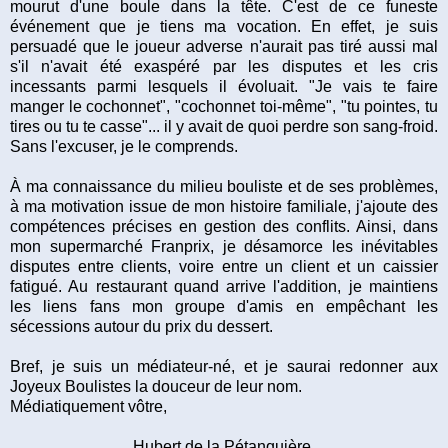
mourut d'une boule dans la tête. C'est de ce funeste
événement que je tiens ma vocation. En effet, je suis
persuadé que le joueur adverse n'aurait pas tiré aussi mal
s'il n'avait été exaspéré par les disputes et les cris
incessants parmi lesquels il évoluait. "Je vais te faire
manger le cochonnet", "cochonnet toi-même", "tu pointes, tu
tires ou tu te casse"... il y avait de quoi perdre son sang-froid.
Sans l'excuser, je le comprends.
À ma connaissance du milieu bouliste et de ses problèmes,
à ma motivation issue de mon histoire familiale, j'ajoute des
compétences précises en gestion des conflits. Ainsi, dans
mon supermarché Franprix, je désamorce les inévitables
disputes entre clients, voire entre un client et un caissier
fatigué. Au restaurant quand arrive l'addition, je maintiens
les liens fans mon groupe d'amis en empêchant les
sécessions autour du prix du dessert.
Bref, je suis un médiateur-né, et je saurai redonner aux
Joyeux Boulistes la douceur de leur nom.
Médiatiquement vôtre,
Hubert de la Pétanquière