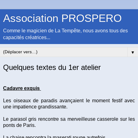
Association PROSPERO
Comme le magicien de La Tempête, nous avons tous des
capacités créatrices...
▼
Quelques textes du 1er atelier
Cadavre exquis
Les oiseaux de paradis avançaient le moment festif avec
une impatience grandissante.
Le parasol gris rencontre sa merveilleuse casserole sur les
ponts de Paris.
La chaise rencontra la maserati rouge autrefois.