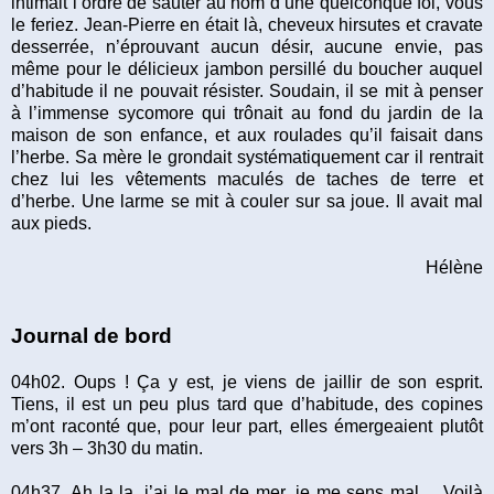
intimait l’ordre de sauter au nom d’une quelconque foi, vous
le feriez. Jean-Pierre en était là, cheveux hirsutes et cravate
desserrée, n’éprouvant aucun désir, aucune envie, pas
même pour le délicieux jambon persillé du boucher auquel
d’habitude il ne pouvait résister. Soudain, il se mit à penser
à l’immense sycomore qui trônait au fond du jardin de la
maison de son enfance, et aux roulades qu’il faisait dans
l’herbe. Sa mère le grondait systématiquement car il rentrait
chez lui les vêtements maculés de taches de terre et
d’herbe. Une larme se mit à couler sur sa joue. Il avait mal
aux pieds.
Hélène
Journal de bord
04h02. Oups ! Ça y est, je viens de jaillir de son esprit.
Tiens, il est un peu plus tard que d’habitude, des copines
m’ont raconté que, pour leur part, elles émergeaient plutôt
vers 3h – 3h30 du matin.
04h37. Ah la la, j’ai le mal de mer, je me sens mal… Voilà