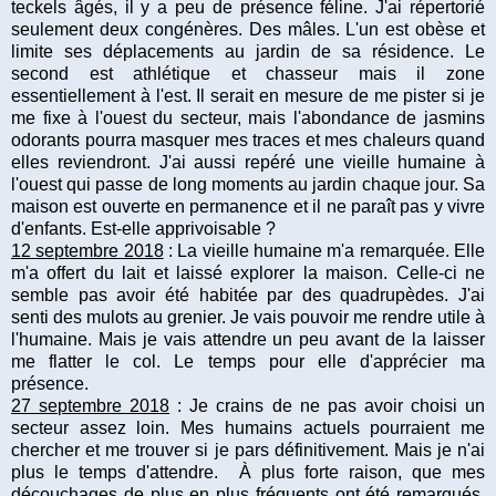
teckels âgés, il y a peu de présence féline. J'ai répertorié
seulement deux congénères. Des mâles. L'un est obèse et
limite ses déplacements au jardin de sa résidence. Le
second est athlétique et chasseur mais il zone
essentiellement à l'est. Il serait en mesure de me pister si je
me fixe à l'ouest du secteur, mais l'abondance de jasmins
odorants pourra masquer mes traces et mes chaleurs quand
elles reviendront. J'ai aussi repéré une vieille humaine à
l'ouest qui passe de long moments au jardin chaque jour. Sa
maison est ouverte en permanence et il ne paraît pas y vivre
d'enfants. Est-elle apprivoisable ?
12 septembre 2018
: La vieille humaine m'a remarquée. Elle
m'a offert du lait et laissé explorer la maison. Celle-ci ne
semble pas avoir été habitée par des quadrupèdes. J'ai
senti des mulots au grenier. Je vais pouvoir me rendre utile à
l'humaine. Mais je vais attendre un peu avant de la laisser
me flatter le col. Le temps pour elle d'apprécier ma
présence.
27 septembre 2018
: Je crains de ne pas avoir choisi un
secteur assez loin. Mes humains actuels pourraient me
chercher et me trouver si je pars définitivement. Mais je n'ai
plus le temps d'attendre. À plus forte raison, que mes
découchages de plus en plus fréquents ont été remarqués.