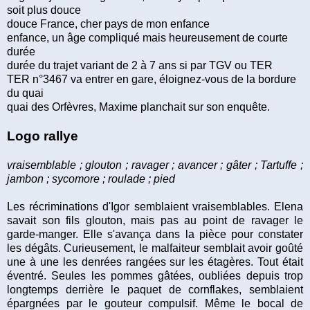
soit plus douce
douce France, cher pays de mon enfance
enfance, un âge compliqué mais heureusement de courte
durée
durée du trajet variant de 2 à 7 ans si par TGV ou TER
TER n°3467 va entrer en gare, éloignez-vous de la bordure
du quai
quai des Orfèvres, Maxime planchait sur son enquête.
Logo rallye
vraisemblable ; glouton ; ravager ; avancer ; gâter ; Tartuffe ;
jambon ; sycomore ; roulade ; pied
Les récriminations d'Igor semblaient vraisemblables. Elena
savait son fils glouton, mais pas au point de ravager le
garde-manger. Elle s'avança dans la pièce pour constater
les dégâts. Curieusement, le malfaiteur semblait avoir goûté
une à une les denrées rangées sur les étagères. Tout était
éventré. Seules les pommes gâtées, oubliées depuis trop
longtemps derrière le paquet de cornflakes, semblaient
épargnées par le gouteur compulsif. Même le bocal de