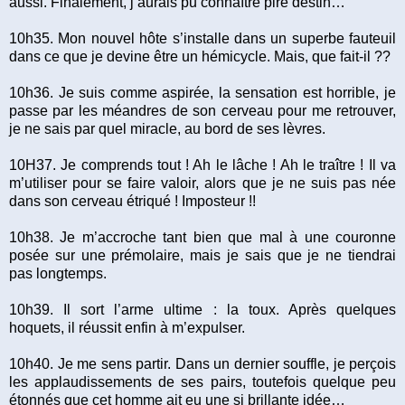
aussi. Finalement, j’aurais pu connaître pire destin…
10h35. Mon nouvel hôte s’installe dans un superbe fauteuil
dans ce que je devine être un hémicycle. Mais, que fait-il ??
10h36. Je suis comme aspirée, la sensation est horrible, je
passe par les méandres de son cerveau pour me retrouver,
je ne sais par quel miracle, au bord de ses lèvres.
10H37. Je comprends tout ! Ah le lâche ! Ah le traître ! Il va
m’utiliser pour se faire valoir, alors que je ne suis pas née
dans son cerveau étriqué ! Imposteur !!
10h38. Je m’accroche tant bien que mal à une couronne
posée sur une prémolaire, mais je sais que je ne tiendrai
pas longtemps.
10h39. Il sort l’arme ultime : la toux. Après quelques
hoquets, il réussit enfin à m’expulser.
10h40. Je me sens partir. Dans un dernier souffle, je perçois
les applaudissements de ses pairs, toutefois quelque peu
étonnés que cet homme ait eu une si brillante idée…