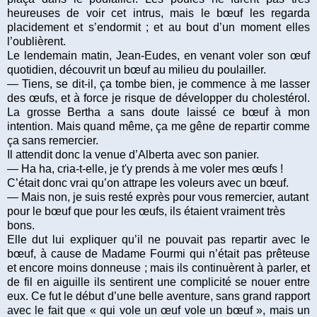
heureuses de voir cet intrus, mais le bœuf les regarda
placidement et s’endormit ; et au bout d’un moment elles
l’oublièrent.
Le lendemain matin, Jean-Eudes, en venant voler son œuf
quotidien, découvrit un bœuf au milieu du poulailler.
— Tiens, se dit-il, ça tombe bien, je commence à me lasser
des œufs, et à force je risque de développer du cholestérol.
La grosse Bertha a sans doute laissé ce bœuf à mon
intention. Mais quand même, ça me gêne de repartir comme
ça sans remercier.
Il attendit donc la venue d’Alberta avec son panier.
— Ha ha, cria-t-elle, je t'y prends à me voler mes œufs !
C’était donc vrai qu’on attrape les voleurs avec un bœuf.
— Mais non, je suis resté exprès pour vous remercier, autant
pour le bœuf que pour les œufs, ils étaient vraiment très
bons.
Elle dut lui expliquer qu’il ne pouvait pas repartir avec le
bœuf, à cause de Madame Fourmi qui n’était pas prêteuse
et encore moins donneuse ; mais ils continuèrent à parler, et
de fil en aiguille ils sentirent une complicité se nouer entre
eux. Ce fut le début d’une belle aventure, sans grand rapport
avec le fait que « qui vole un œuf vole un bœuf », mais un