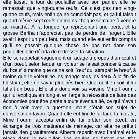
elle faisait le tour du poulailler avec son panier, elle ne
ramassait que vingt-quatre œufs. Ce c’est pas rien vingt-
quatre œufs, mais enfin ça ne coïncidait pas, et ça lui faisait
quand même sept œufs en moins chaque semaine à vendre
au marché. À la longue, ça représentait une perte, et la
grosse Bertha n’appréciait pas de perdre de l’argent. Elle
avait l’esprit un peu lent, mais quand elle eut enfin compris
qu’il se passait quelque chose de pas net dans son
poulailler, elle décida de redresser la situation.
Elle se rappelait vaguement un adage à propos d’un œuf et
d’un bœuf, selon lequel un voleur se faisait coincer à cause
du bœuf, à moins que ce ne soit l’œuf qui attrapait le bœuf, à
moins que le voleur ne les mange tous les deux à la fin de
l’histoire, elle ne savait plus très bien. Quoi qu’il en soit, il lui
fallait un bœuf. Elle alla donc voir sa voisine Mme Fourmi,
qui lui expliqua en long et en large la nécessité de faire des
économies pour être parée à toute éventualité, ce qui n’avait
rien à voir avec la question, mais c’était son sujet de
conversation favori. Quand elle eut fini de lui faire la morale,
Mme Fourmi accepta enfin de lui prêter son bœuf, en
échange de trois matinées de ménage, car elle ne prêtait
jamais rien gratuitement. Alberta repartir avec l’animal et le
plaça dans le poulailler. Les poules ne furent pas très