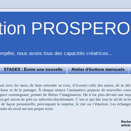
ation PROSPERO
pête, nous avons tous des capacités créatrices...
STAGES : Écrire une nouvelle
Atelier d'écriture mensuels
ouer avec les mots, de faire entendre sa voix, d’écouter celle des autres, de se d
e chose et de le partager. À chaque séance l’animatrice propose de nouvelles cons
 aspect contraignant, permet de libérer l’imagination. On n’est plus devant une i
on gré suivre de près ou subvertir discrètement. C’est ce qui fait tout le sel de la l
 de façon personnelle, provoquant la surprise, le rire ou l’émotion. Les échange
ndre du recul sur son propre texte.
Reche
article