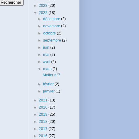
►
2023
(20)
▼
2022
(18)
►
décembre
(2)
►
novembre
(2)
►
octobre
(2)
►
septembre
(2)
►
juin
(2)
►
mai
(2)
►
avril
(2)
▼
mars
(1)
Atelier n°7
►
février
(2)
►
janvier
(1)
►
2021
(13)
►
2020
(17)
►
2019
(25)
►
2018
(20)
►
2017
(27)
►
2016
(27)