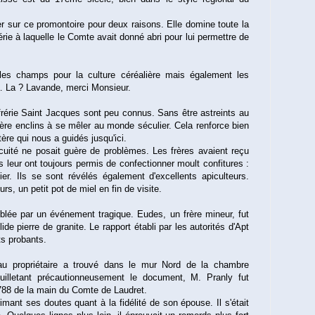
ier sur ce promontoire pour deux raisons. Elle domine toute la
érie à laquelle le Comte avait donné abri pour lui permettre de
r les champs pour la culture céréalière mais également les
… La ? Lavande, merci Monsieur.
rérie Saint Jacques sont peu connus. Sans être astreints au
uère enclins à se mêler au monde séculier. Cela renforce bien
ère qui nous a guidés jusqu'ici.
scuité ne posait guère de problèmes. Les frères avaient reçu
res leur ont toujours permis de confectionner moult confitures :
lier. Ils se sont révélés également d'excellents apiculteurs.
, un petit pot de miel en fin de visite.
oublée par un événement tragique. Eudes, un frère mineur, fut
de pierre de granite. Le rapport établi par les autorités d'Apt
ts probants.
au propriétaire a trouvé dans le mur Nord de la chambre
feuilletant précautionneusement le document, M. Pranly fut
 1788 de la main du Comte de Laudret.
rimant ses doutes quant à la fidélité de son épouse. Il s'était