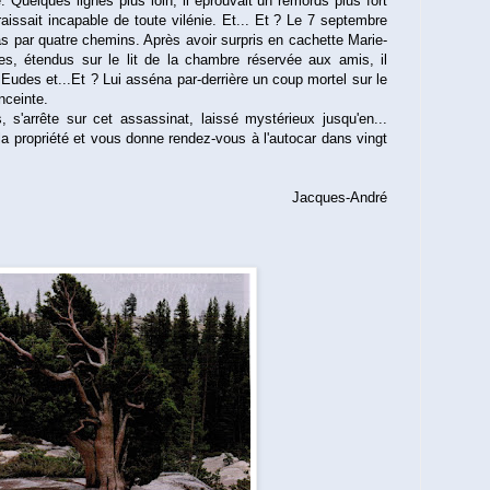
. Quelques lignes plus loin, il éprouvait un remords plus fort
araissait incapable de toute vilénie. Et... Et ? Le 7 septembre
as par quatre chemins. Après avoir surpris en cachette Marie-
es, étendus sur le lit de la chambre réservée aux amis, il
ir Eudes et...Et ? Lui asséna par-derrière un coup mortel sur le
nceinte.
s'arrête sur cet assassinat, laissé mystérieux jusqu'en...
 la propriété et vous donne rendez-vous à l'autocar dans vingt
Jacques-André