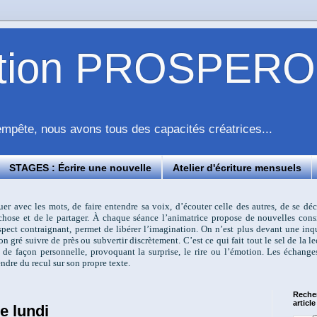
ation PROSPERO
pête, nous avons tous des capacités créatrices...
STAGES : Écrire une nouvelle
Atelier d'écriture mensuels
ouer avec les mots, de faire entendre sa voix, d’écouter celle des autres, de se d
e chose et de le partager. À chaque séance l’animatrice propose de nouvelles cons
 aspect contraignant, permet de libérer l’imagination. On n’est plus devant une i
on gré suivre de près ou subvertir discrètement. C’est ce qui fait tout le sel de la l
 de façon personnelle, provoquant la surprise, le rire ou l’émotion. Les échange
ndre du recul sur son propre texte.
Reche
article
e lundi