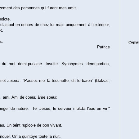
itivement des personnes qui furent mes amis.
oicte.
d’alcool en dehors de chez lui mais uniquement à l’extérieur,
t.
s.
Copyri
Patrice
 du mot demi-punaise. Insulte. Synonymes: demi-portion,
 mot
sucrier
. "Passez-moi la teucriette, dit le baron" (Balzac,
li, ami. Ami de coeur, âme soeur.
hanger de nature. "Tel Jésus, le serveur mulcta l'eau en vin"
au. Un teint rupicole de bon vivant.
trinquer. On a quintoyé toute la nuit.