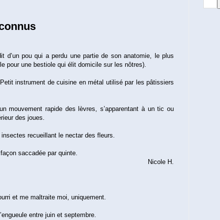
nconnus
it d’un pou qui a perdu une partie de son anatomie, le plus
e pour une bestiole qui élit domicile sur les nôtres).
Petit instrument de cuisine en métal utilisé par les pâtissiers
 un mouvement rapide des lèvres, s’apparentant à un tic ou
rieur des joues.
s insectes recueillant le nectar des fleurs.
 façon saccadée par quinte.
Nicole H.
rri et me maltraite moi, uniquement.
 t’engueule entre juin et septembre.