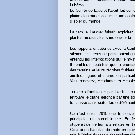
Lubéron.
Le Comte de Laudret l'avait fait édif
plaine alentour et accueille une confr
s'isoler du monde.
La famille Laudret faisait exploite
plantes médicinales sans oublier la 
Les rapports entretenus avec la Conf
silence, les frères ne paraissaient g
entendu les interrogations sur le myst
Il semblerait toutefois que la promi
des terrains et leurs récoltes fruitiè
airelles, figues et mûres en particu
Vous recevrez, Mesdames et Messieurs
Toutefois l'ambiance paisible fut tr
retrouvé le crâne défoncé par une soli
fut classé sans suite, faute d'élémen
Ce n'est qu'en 2010 que le nouve
principale, un journal intime. En 
stupéfait de lire les faits relatés en
Celui-ci se flagellait de mots en exp