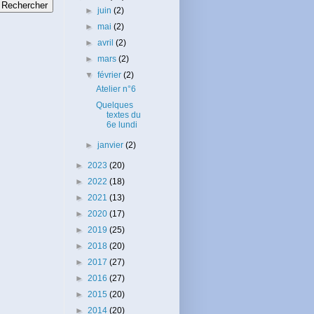
►
juin
(2)
►
mai
(2)
►
avril
(2)
►
mars
(2)
▼
février
(2)
Atelier n°6
Quelques
textes du
6e lundi
►
janvier
(2)
►
2023
(20)
►
2022
(18)
►
2021
(13)
►
2020
(17)
►
2019
(25)
►
2018
(20)
►
2017
(27)
►
2016
(27)
►
2015
(20)
►
2014
(20)