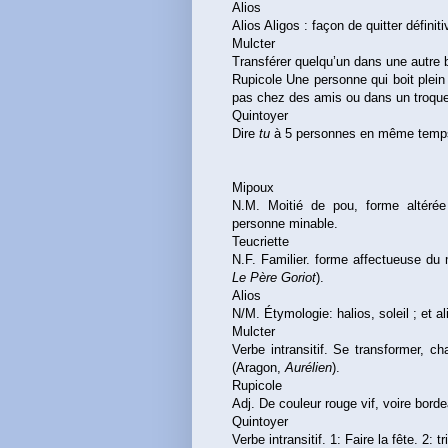
Alios
Alios Aligos : façon de quitter défin
Mulcter
Transférer quelqu’un dans une autre b
Rupicole Une personne qui boit plein 
pas chez des amis ou dans un troque
Quintoyer
Dire
tu
à 5 personnes en même temp
Mipoux
N.M. Moitié de pou, forme altérée
personne minable.
Teucriette
N.F. Familier. forme affectueuse du
Le Père Goriot
).
Alios
N/M. Étymologie: halios, soleil ; et a
Mulcter
Verbe intransitif. Se transformer, c
(Aragon,
Aurélien
).
Rupicole
Adj. De couleur rouge vif, voire borde
Quintoyer
Verbe intransitif. 1: Faire la fête. 2: 