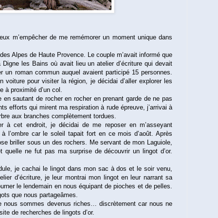
e peux m’empêcher de me remémorer un moment unique dans
 des Alpes de Haute Provence. Le couple m’avait informé que
 Digne les Bains où avait lieu un atelier d’écriture qui devait
iner un roman commun auquel avaient participé 15 personnes.
oiture pour visiter la région, je décidai d’aller explorer les
e à proximité d’un col.
e en sautant de rocher en rocher en prenant garde de ne pas
s efforts qui mirent ma respiration à rude épreuve, j’arrivai à
 arbre aux branches complètement tordues.
r à cet endroit, je décidai de me reposer en m’asseyant
à l’ombre car le soleil tapait fort en ce mois d’août. Après
se briller sous un des rochers. Me servant de mon Laguiole,
t et quelle ne fut pas ma surprise de découvrir un lingot d’or.
dule, je cachai le lingot dans mon sac à dos et le soir venu,
ier d’écriture, je leur montrai mon lingot en leur narrant sa
rner le lendemain en nous équipant de pioches et de pelles.
gots que nous partageâmes.
te nous sommes devenus riches… discrètement car nous ne
 site de recherches de lingots d’or.