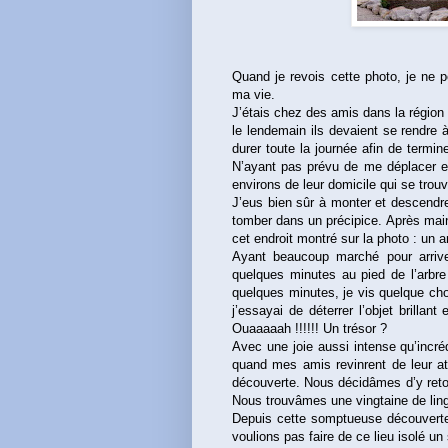
Quand je revois cette photo, je n
ma vie.
J’étais chez des amis dans la région
le lendemain ils devaient se rendre à
durer toute la journée afin de term
N’ayant pas prévu de me déplacer en v
environs de leur domicile qui se trouv
J’eus bien sûr à monter et descendr
tomber dans un précipice. Après maint
cet endroit montré sur la photo : un
Ayant beaucoup marché pour arrive
quelques minutes au pied de l’arbre 
quelques minutes, je vis quelque cho
j’essayai de déterrer l’objet brillan
Ouaaaaah !!!!!! Un trésor ?
Avec une joie aussi intense qu’incré
quand mes amis revinrent de leur atel
découverte. Nous décidâmes d’y retou
Nous trouvâmes une vingtaine de lin
Depuis cette somptueuse découver
voulions pas faire de ce lieu isolé un