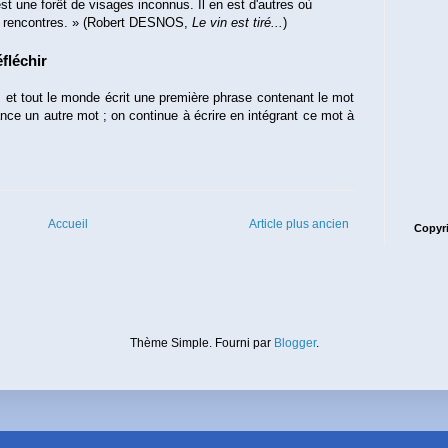
 est une forêt de visages inconnus. Il en est d'autres où
de rencontres. » (Robert DESNOS,
Le vin est tiré...
)
éfléchir
 et tout le monde écrit une première phrase contenant le mot
lance un autre mot ; on continue à écrire en intégrant ce mot à
Accueil
Article plus ancien
Copyri
Thème Simple. Fourni par
Blogger
.