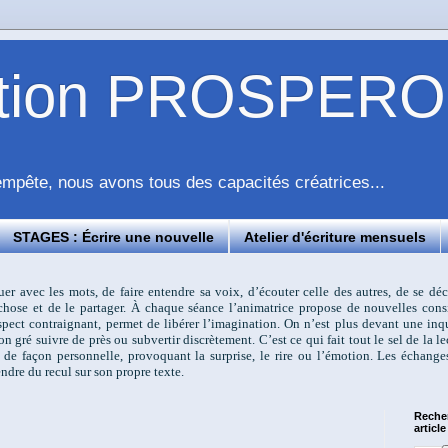
ation PROSPERO
pête, nous avons tous des capacités créatrices...
STAGES : Écrire une nouvelle
Atelier d'écriture mensuels
ouer avec les mots, de faire entendre sa voix, d’écouter celle des autres, de se d
e chose et de le partager. À chaque séance l’animatrice propose de nouvelles cons
 aspect contraignant, permet de libérer l’imagination. On n’est plus devant une i
on gré suivre de près ou subvertir discrètement. C’est ce qui fait tout le sel de la l
 de façon personnelle, provoquant la surprise, le rire ou l’émotion. Les échange
ndre du recul sur son propre texte.
Reche
article