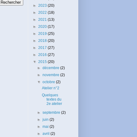
►
2023
(20)
►
2022
(18)
►
2021
(13)
►
2020
(17)
►
2019
(25)
►
2018
(20)
►
2017
(27)
►
2016
(27)
▼
2015
(20)
►
décembre
(2)
►
novembre
(2)
▼
octobre
(2)
Atelier n°2
Quelques
textes du
2e atelier
►
septembre
(2)
►
juin
(2)
►
mai
(2)
►
avril
(2)