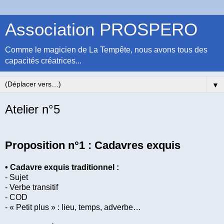
Association PROSPERO
Comme le magicien de La Tempête, nous avons tous des
capacités créatrices...
▼
Atelier n°5
Proposition n°1 : Cadavres exquis
• Cadavre exquis traditionnel :
- Sujet
- Verbe transitif
- COD
- « Petit plus » : lieu, temps, adverbe…