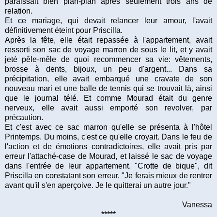
paraissait bien plan-plan après seulement trois ans de
relation.
Et ce mariage, qui devait relancer leur amour, l'avait
définitivement éteint pour Priscilla.
Après la fête, elle était repassée à l'appartement, avait
ressorti son sac de voyage marron de sous le lit, et y avait
jeté pêle-mêle de quoi recommencer sa vie: vêtements,
brosse à dents, bijoux, un peu d'argent... Dans sa
précipitation, elle avait embarqué une cravate de son
nouveau mari et une balle de tennis qui se trouvait là, ainsi
que le journal télé. Et comme Mourad était du genre
nerveux, elle avait aussi emporté son revolver, par
précaution.
Et c'est avec ce sac marron qu'elle se présenta à l'hôtel
Printemps. Du moins, c'est ce qu'elle croyait. Dans le feu de
l'action et de émotions contradictoires, elle avait pris par
erreur l'attaché-case de Mourad, et laissé le sac de voyage
dans l'entrée de leur appartement. "Crotte de bique", dit
Priscilla en constatant son erreur. "Je ferais mieux de rentrer
avant qu'il s'en aperçoive. Je le quitterai un autre jour."
Vanessa
*****